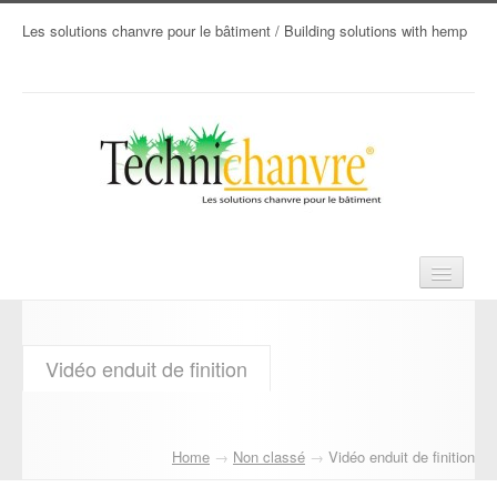
Les solutions chanvre pour le bâtiment / Building solutions with hemp
Accueil
Vidéo enduit de finition
Produits chanvre
Techniques
Home
→
Non classé
→
Vidéo enduit de finition
Tarifs