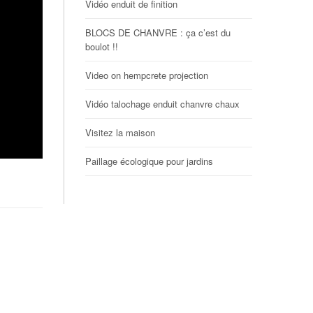
Vidéo enduit de finition
BLOCS DE CHANVRE : ça c’est du
boulot !!
Video on hempcrete projection
Vidéo talochage enduit chanvre chaux
Visitez la maison
Paillage écologique pour jardins