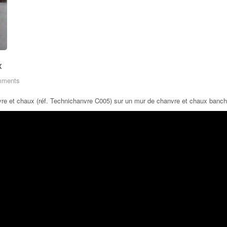
x
mments
anvre et chaux (réf. Technichanvre C005) sur un mur de chanvre et chaux banc