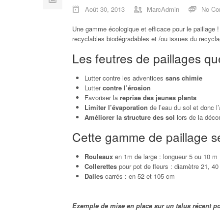
Août 30, 2013
MarcAdmin
No Co
Une gamme écologique et efficace pour le paillage !
recyclables biodégradables et /ou issues du recyclag
Les feutres de paillages q
Lutter contre les adventices
sans chimie
Lutter
contre l’érosion
Favoriser la
reprise des jeunes plants
Limiter l’évaporation
de l’eau du sol et donc l
Améliorer la structure des sol
lors de la déc
Cette gamme de paillage se
Rouleaux
en 1m de large : longueur 5 ou 10 m
Collerettes
pour pot de fleurs : diamètre 21, 4
Dalles
carrés : en 52 et 105 cm
Exemple de mise en place sur un talus récent pou