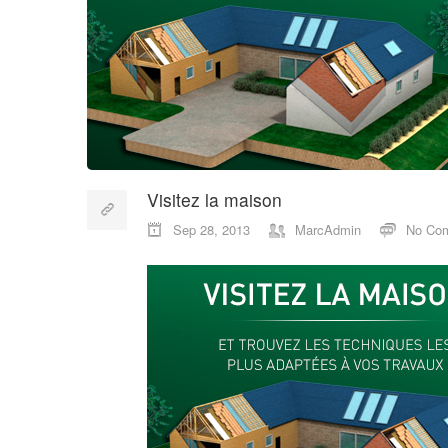
Visitez la maison
Sep 28, 2013
MarcAdmin
No Co