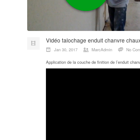
Vidéo talochage enduit chanvre chau
Jan 30, 2017
MarcAdmin
No Co
Application de la couche de finition de l’enduit ch